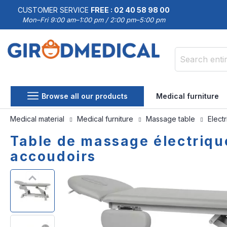
CUSTOMER SERVICE
FREE : 02 40 58 98 00
Mon–Fri 9:00 am–1:00 pm / 2:00 pm–5:00 pm
Search
Browse all our products
Medical furniture
Medical material
Medical furniture
Massage table
Elect
Table de massage électriqu
accoudoirs
Skip
Skip
to
to
the
the
end
beginning
of
of
the
the