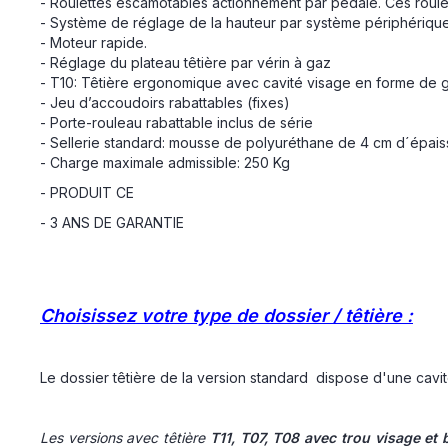
- Roulettes escamotables actionnement par pédale. Ces roulett
- Système de réglage de la hauteur par système périphériqu
- Moteur rapide.
- Réglage du plateau têtière par vérin à gaz
- T10: Têtière ergonomique avec cavité visage en forme de g
- Jeu d’accoudoirs rabattables (fixes)
- Porte-rouleau rabattable inclus de série
- Sellerie standard: mousse de polyuréthane de 4 cm d´épaisse
- Charge maximale admissible: 250 Kg
- PRODUIT CE
- 3 ANS DE GARANTIE
Choisissez votre type de dossier / têtière :
Le dossier têtière de la version standard dispose d'une cavit
Les versions avec têtière
T11, T07, T08 avec trou visage et