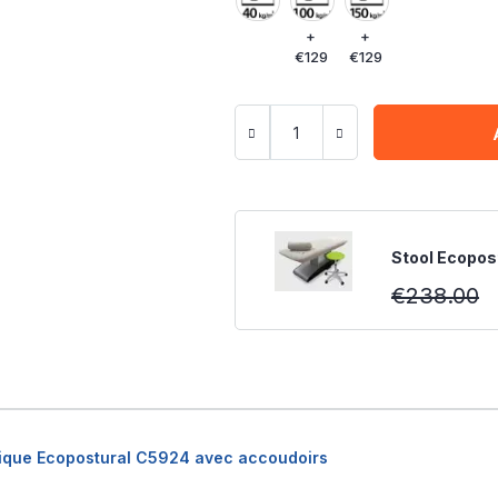
+
+
€129
€129
Stool Ecopost
€238.00
érique Ecopostural C5924 avec accoudoirs