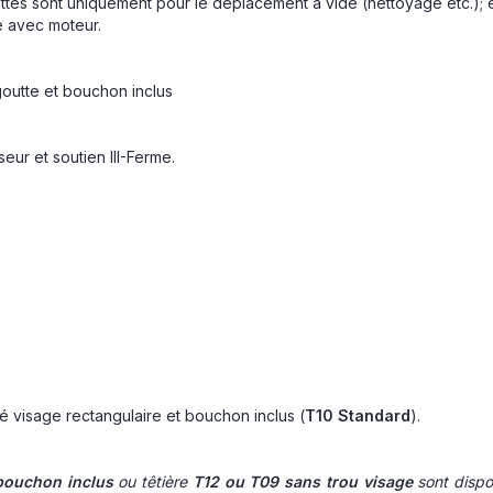
es sont uniquement pour le déplacement à vide (nettoyage etc.); ell
e avec moteur.
outte et bouchon inclus
ur et soutien III-Ferme.
é visage rectangulaire et bouchon inclus (
T10 Standard
).
 bouchon inclus
ou têtière
T12 ou T09 sans trou visage
sont dispo