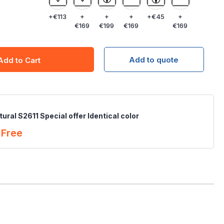
+
€113
+
+
+
+
€45
+
€169
€199
€169
€169
Add to quote
Add to Cart
ural S2611 Special offer Identical color
Free