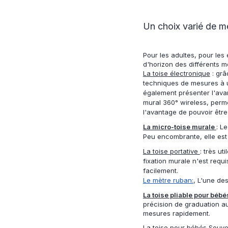
Un choix varié de m
Pour les adultes, pour les
d'horizon des différents m
La toise électronique
: grâ
techniques de mesures à ul
également présenter l'avan
mural 360° wireless, perm
l'avantage de pouvoir être
La micro-toise murale
: L
Peu encombrante, elle est 
La toise portative
:
très uti
fixation murale n'est requ
facilement.
Le
mètre ruban:
,
L'une des
La toise pliable pour béb
précision de graduation au
mesures rapidement.
La toise pour bébés
Souven