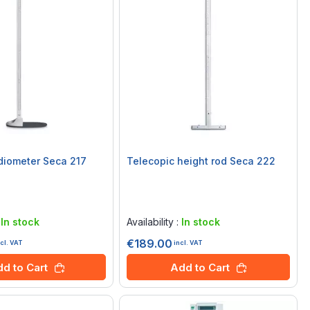
diometer Seca 217
Telecopic height rod Seca 222
Rating:
0%
:
In stock
Availability :
In stock
€189.00
ncl. VAT
incl. VAT
d to Cart
Add to Cart