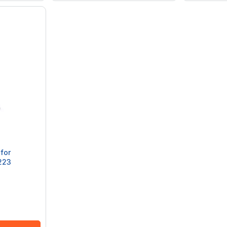
for
223