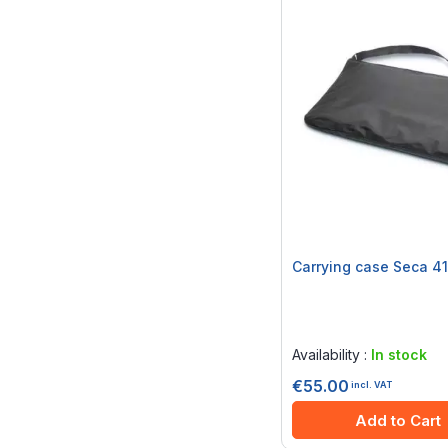
Carrying case Seca 4
Rating:
0%
Availability :
In stock
€55.00
incl. VAT
Add to Cart