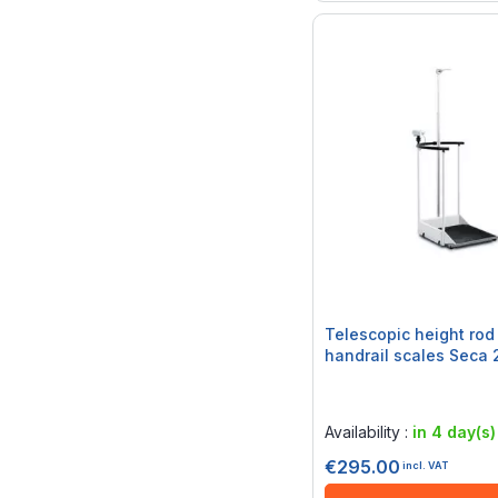
Telescopic height rod 
handrail scales Seca 
Rating:
0%
Availability :
in 4 day(s)
€295.00
incl. VAT