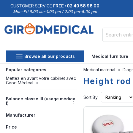
CUSTOMER SERVICE
FREE : 02 40 58 98 00
Mon–Fri 9:00 am–1:00 pm / 2:00 pm–5:00 pm
Search
Browse all our products
Medical furniture
Popular categories
Medical material
Diag
Mettez en avant votre cabinet avec
Height rod
Girod Médical
Sort By
Balance classe III (usage médica
l)
Manufacturer
Price