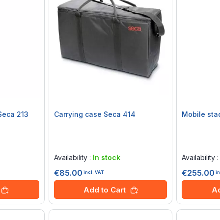
Seca 213
Carrying case Seca 414
Mobile sta
Rating:
Rating:
0%
0%
Availability :
In stock
Availability 
€85.00
€255.00
incl. VAT
i
Add to Cart
Ad