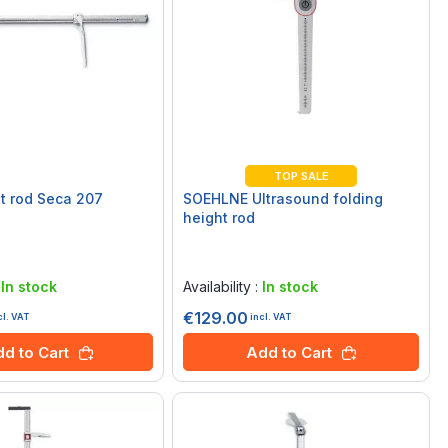
TOP SALE
t rod Seca 207
SOEHLNE Ultrasound folding
height rod
Rating:
0%
:
In stock
Availability :
In stock
€129.00
cl. VAT
incl. VAT
d to Cart
Add to Cart