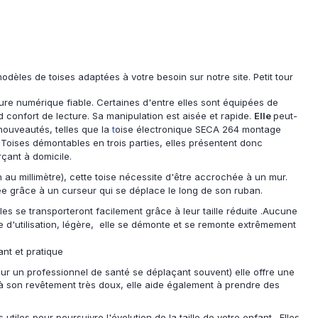
èles de toises adaptées à votre besoin sur notre site. Petit tour
ure numérique fiable. Certaines d'entre elles sont équipées de
 confort de lecture. Sa manipulation est aisée et rapide.
Elle
peut-
 nouveautés, telles que la
t
oise électronique SECA 264 montage
Toises démontables en trois parties, elles présentent donc
çant à domicile.
 au millimètre), cette toise nécessite d'être accrochée à un mur.
rée grâce à un curseur qui se déplace le long de son ruban.
lles se transporteront facilement grâce à leur taille réduite .Aucune
ple d'utilisation, légère, elle se démonte et se remonte extrêmement
ant et pratique
pour un professionnel de santé se déplaçant souvent) elle offre une
 à son revêtement très doux, elle aide également à prendre des
iles pour poursuivre l'évolution de la taille de votre enfant . Elles