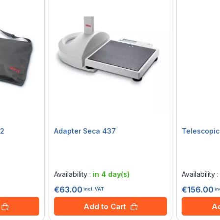
12
Adapter Seca 437
Telescopic
Rating:
Rating:
0%
0%
Availability :
in 4 day(s)
Availability 
€63.00
€156.00
incl. VAT
in
Add to Cart
Ad