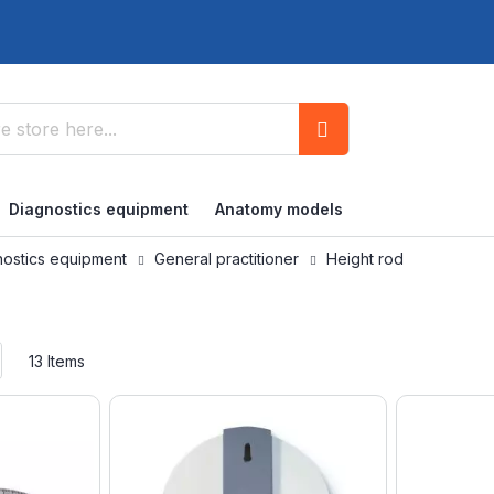
Search
Diagnostics equipment
Anatomy models
nostics equipment
General practitioner
Height rod
Set
13
Items
Ascending
Direction