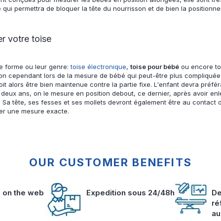
qui permettra de bloquer la tête du nourrisson et de bien la positionn
r votre toise
de forme ou leur genre:
toise électronique
,
toise pour bébé
ou encore toi
ention cependant lors de la mesure de bébé qui peut-être plus compliqué
oit alors être bien maintenue contre la partie fixe. L'enfant devra préfé
 deux ans, on le mesure en position debout, ce dernier, après avoir enl
. Sa tête, ses fesses et ses mollets devront également être au contact de
iser une mesure exacte.
OUR CUSTOMER BENEFITS
s on the web
Expedition sous 24/48h
De
ré
au