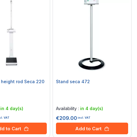
 height rod Seca 220
Stand seca 472
Rating:
0%
:
in 4 day(s)
Availability :
in 4 day(s)
€209.00
cl. VAT
incl. VAT
d to Cart
Add to Cart