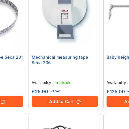
pe Seca 201
Mechanical measuring tape
Baby heigh
Seca 206
Rating:
Rating:
0%
0%
Availability :
In stock
Availability 
€25.90
€125.00
incl. VAT
in
Add to Cart
Ad