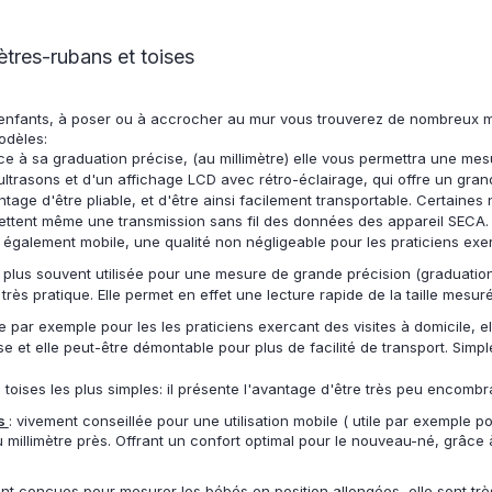
ètres-rubans et toises
 enfants, à poser ou à accrocher au mur vous trouverez de nombreux mod
odèles:
ce à sa graduation précise, (au millimètre) elle vous permettra une mes
trasons et d'un affichage LCD avec rétro-éclairage, qui offre un grand
tage d'être pliable, et d'être ainsi facilement transportable. Certaines
ettent même une transmission sans fil des données des appareil SECA. 
 également mobile, une qualité non négligeable pour les praticiens exer
e plus souvent utilisée pour une mesure de grande précision (graduation
très pratique. Elle permet en effet une lecture rapide de la taille mesu
le par exemple pour les les praticiens exercant des visites à domicile, e
ise et elle peut-être démontable pour plus de facilité de transport. Sim
 toises les plus simples: il présente l'avantage d'être très peu encombr
és
: vivement conseillée pour une utilisation mobile ( utile par exemple 
 millimètre près. Offrant un confort optimal pour le nouveau-né, grâce
t conçues pour mesurer les bébés en position allongées, elle sont très ut