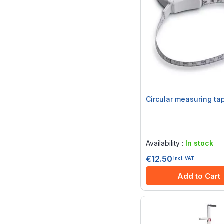
Circular measuring ta
Rating:
0%
Availability :
In stock
€12.50
incl. VAT
Add to Cart