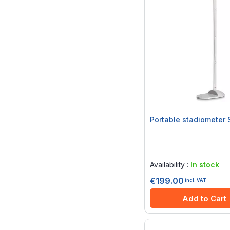
Portable stadiometer 
Rating:
0%
Availability :
In stock
€199.00
incl. VAT
Add to Cart