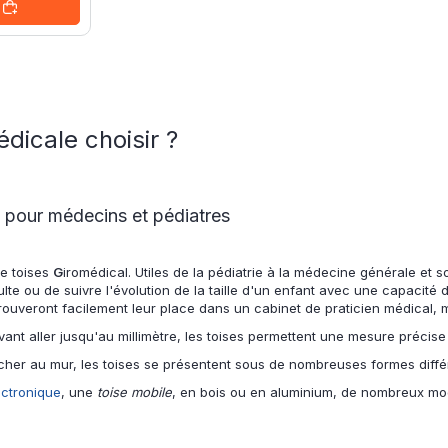
dicale choisir ?
 pour médecins et pédiatres
e toises
G
iromédical. Utiles de la pédiatrie à la médecine générale et s
e ou de suivre l'évolution de la taille d'un enfant avec une capacité 
ouveront facilement leur place dans un cabinet de praticien médical, ma
nt aller jusqu'au millimètre, les toises permettent une mesure précise d
cher au mur, les toises se présentent sous de nombreuses formes diffé
ectronique
, une
toise mobile
, en bois ou en aluminium, de nombreux mod