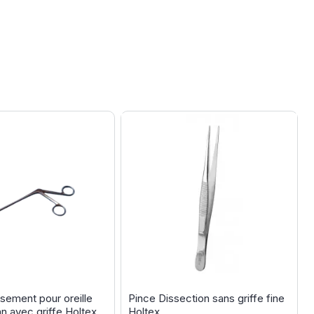
ssement pour oreille
Pince Dissection sans griffe fine
n avec griffe Holtex
Holtex