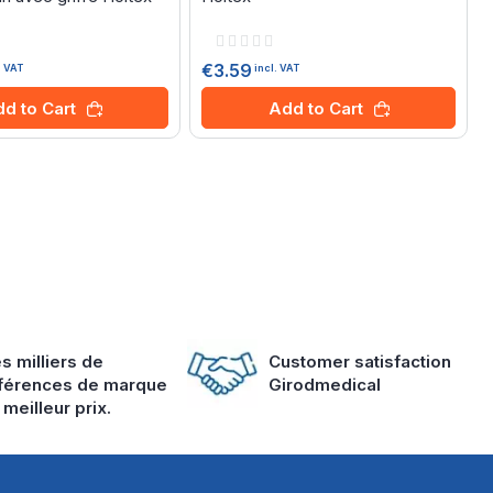
Rating:
0%
€3.59
. VAT
incl. VAT
d to Cart
Add to Cart
s milliers de
Customer satisfaction
férences de marque
Girodmedical
 meilleur prix.