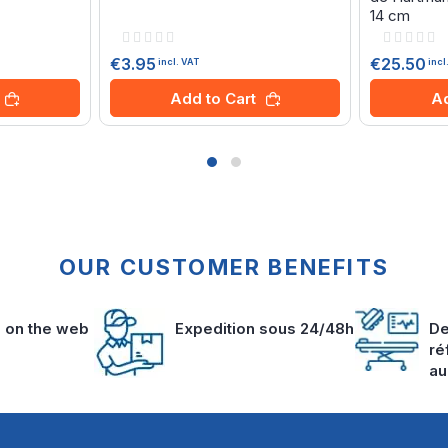
14 cm
Rating:
Rating:
0%
0%
€3.95
€25.50
incl. VAT
incl
Add to Cart
Ad
OUR CUSTOMER BENEFITS
s on the web
Expedition sous 24/48h
De
ré
au