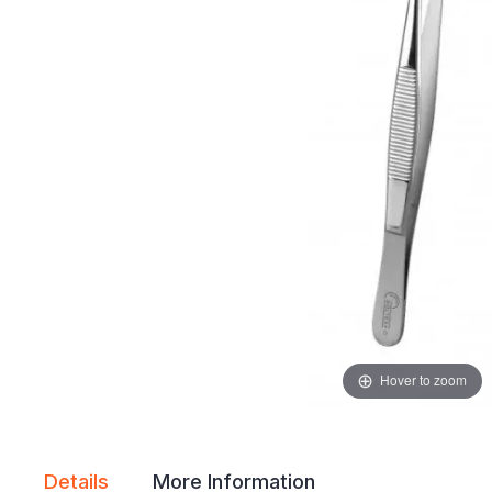
gallery
gallery
Hover to zoom
Details
More Information