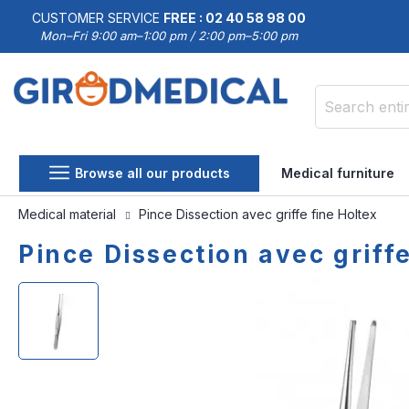
CUSTOMER SERVICE
FREE : 02 40 58 98 00
Mon–Fri 9:00 am–1:00 pm / 2:00 pm–5:00 pm
Search
Browse all our products
Medical furniture
Medical material
Pince Dissection avec griffe fine Holtex
Pince Dissection avec griffe
Skip
Skip
to
to
the
the
end
beginning
of
of
the
the
images
images