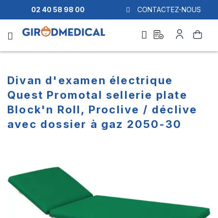
02 40 58 98 00
CONTACTEZ-NOUS
Ask
My
Search
a
Account
quote
Divan d'examen électrique
Quest Promotal sellerie plate
Block'n Roll, Proclive / déclive
avec dossier à gaz 2050-30
Skip
Skip
to
to
the
the
end
beginning
of
of
the
the
images
images
gallery
gallery