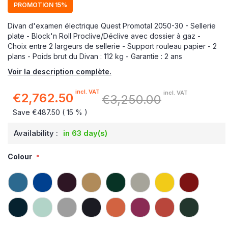
PROMOTION 15%
Divan d'examen électrique Quest Promotal 2050-30 - Sellerie
plate - Block'n Roll Proclive/Déclive avec dossier à gaz -
Choix entre 2 largeurs de sellerie - Support rouleau papier - 2
plans - Poids brut du Divan : 112 kg - Garantie : 2 ans
Voir la description complète.
incl. VAT
incl. VAT
€2,762.50
€3,250.00
Special
Price
Save €487.50 ( 15 % )
Availability :
in 63 day(s)
Colour