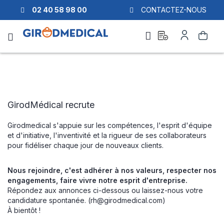
02 40 58 98 00
CONTACTEZ-NOUS
Ask
My
Search
a
Account
quote
GirodMédical recrute
Girodmedical s'appuie sur les compétences, l'esprit d'équipe
et d'initiative, l'inventivité et la rigueur de ses collaborateurs
pour fidéliser chaque jour de nouveaux clients.
Nous rejoindre, c'est adhérer à nos valeurs, respecter nos
engagements, faire vivre notre esprit d'entreprise.
Répondez aux annonces ci-dessous ou laissez-nous votre
candidature spontanée. (
rh@girodmedical.com
)
À bientôt !